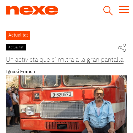
Jump
to
navigation
Back
Actualitat
to
top
Actualitat
Pàgines
Un activista que s’infiltra a la gran pantalla
Ignasi Franch