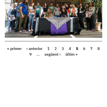
« primer
‹ anterior
1
2
3
4
5
6
7
8
9
…
següent ›
últim »