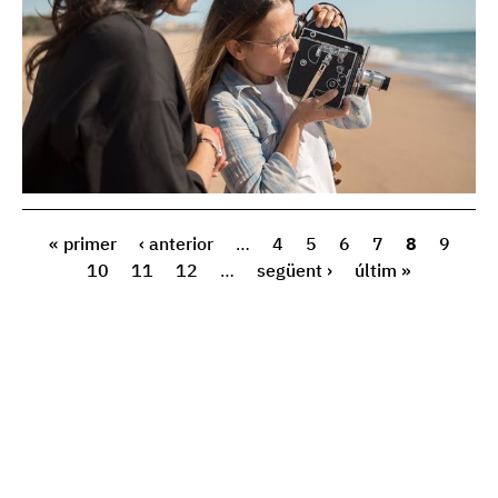
« primer
‹ anterior
…
4
5
6
7
8
9
10
11
12
…
següent ›
últim »