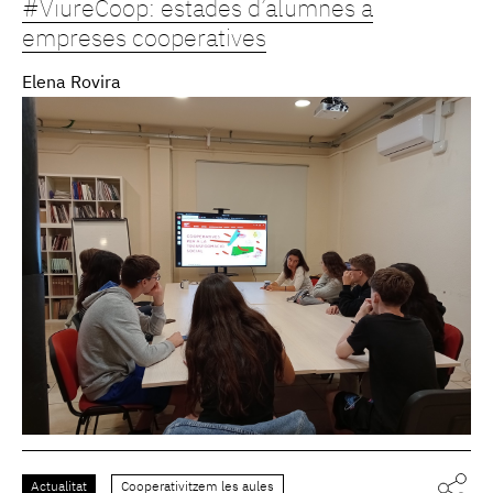
#ViureCoop: estades d’alumnes a
empreses cooperatives
Elena Rovira
Actualitat
Cooperativitzem les aules