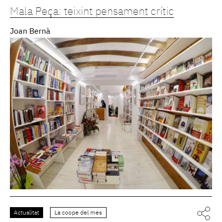
Mala Peça: teixint pensament crític
Joan Bernà
Actualitat
La coope del mes