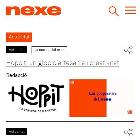
Jump
to
navigation
Back
Actualitat
to
top
Actualitat
La coope del mes
Pàgines
Hoppit, un glop d’artesania i creativitat
Redacció
Actualitat