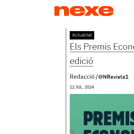
Jump
to
navigation
Back
Actualitat
to
Els Premis Econo
top
edició
Redacció
@NRevista1
12 JUL. 2024