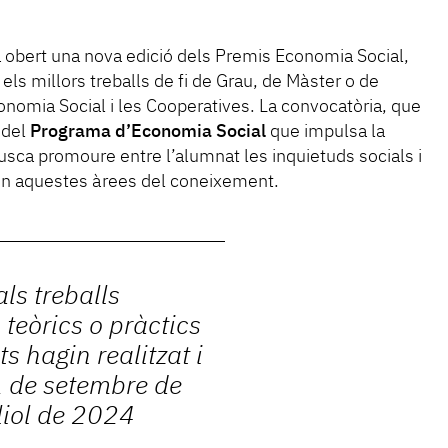
 obert una nova edició dels Premis Economia Social,
ls millors treballs de fi de Grau, de Màster o de
onomia Social i les Cooperatives. La convocatòria, que
 del
Programa d’Economia Social
que impulsa la
usca promoure entre l’alumnat les inquietuds socials i
 en aquestes àrees del coneixement.
ls treballs
teòrics o pràctics
s hagin realitzat i
1 de setembre de
liol de 2024