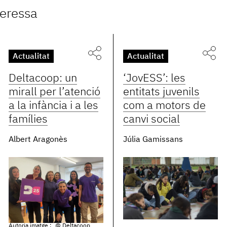
teressa
Actualitat
Actualitat
Deltacoop: un
‘JovESS’: les
mirall per l’atenció
entitats juvenils
a la infància i a les
com a motors de
famílies
canvi social
Albert Aragonès
Júlia Gamissans
Autoria imatge :
@ Deltacoop