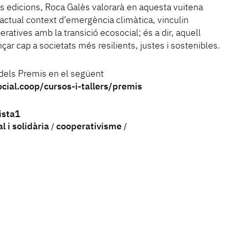
s edicions, Roca Galès valorarà en aquesta vuitena
l’actual context d’emergència climàtica, vinculin
eratives amb la transició ecosocial; és a dir, aquell
ar cap a societats més resilients, justes i sostenibles.
dels Premis en el següent
cial.coop/cursos-i-tallers/premis
sta1
 i solidària
cooperativisme