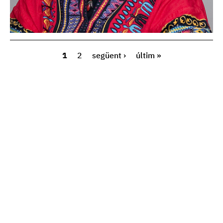
1
2
següent ›
últim »