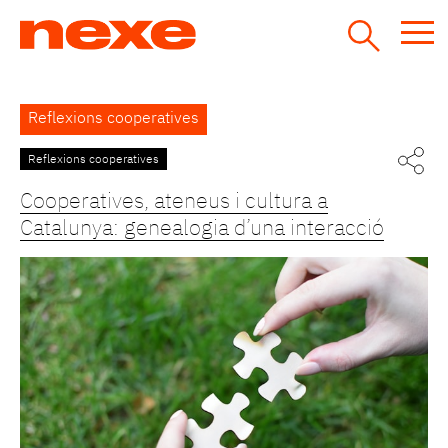
Jump
to
navigation
Back
Reflexions cooperatives
to
top
Reflexions cooperatives
Pàgines
Cooperatives, ateneus i cultura a
Catalunya: genealogia d’una interacció