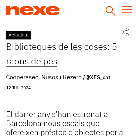
Jump
to
navigation
Back
Actualitat
to
Biblioteques de les coses: 5
top
raons de pes
Cooperasec, Nusos i Rezero
@XES_cat
12 JUL. 2024
El darrer any s’han estrenat a
Barcelona nous espais que
ofereixen préstec d’objectes per a