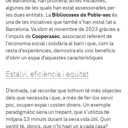
de Barcelona, han proliferat altres iniciatives,
algunes de les quals han estat assessorades per
les dues entitats. La
Bibliocoses de Poble-sec
és
una de les iniciatives que també s’han instal·lat a
Barcelona. Va obrir el novembre de 2023 gràcies a
l’impuls de
Cooperasec
, associació referent de
l’economia social i solidària al barri i que, com la
resta d’experiències, demostra els cinc beneficis
d’obrir un espai d’aquestes característiques
Estalvi, eficiència i equitat
D’entrada, cal recordar que tothom té més objectes
dels que necessita i que, a més de fer-los servir
poc, ocupen espai i costen diners. Un exemple
paradigmàtic seria un trepant, que s’utilitza de
mitjana 13 minuts durant la seva vida útil. Quin
sentit té, doncs, que n’hi hagi un a cada casa?