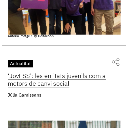
Autoria imatge :
@ Deltacoop
Actualitat
‘JovESS’: les entitats juvenils com a
motors de canvi social
Júlia Gamissans