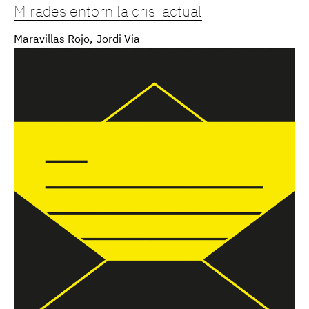
Mirades entorn la crisi actual
Maravillas Rojo
Jordi Via