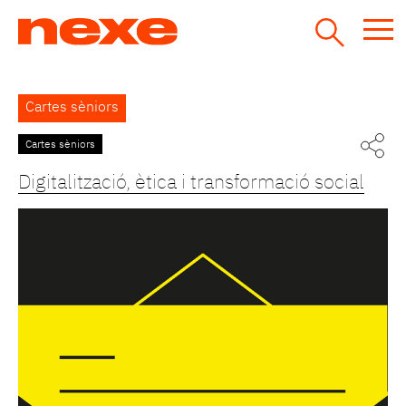
Jump
to
navigation
Back
Cartes sèniors
to
top
Cartes sèniors
Digitalització, ètica i transformació social