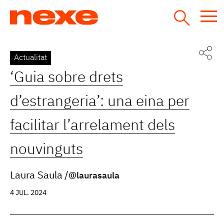
Jump
to
navigation
Back
Actualitat
to
‘Guia sobre drets
top
d’estrangeria’: una eina per
facilitar l’arrelament dels
nouvinguts
Laura Saula
@laurasaula
4 JUL. 2024