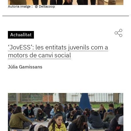
Autoria imatge :
@ Deltacoop
Actualitat
‘JovESS’: les entitats juvenils com a
motors de canvi social
Júlia Gamissans