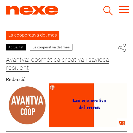
Jump
to
navigation
Back
La cooperativa del mes
to
top
Actualitat
La cooperativa del mes
Pàgines
Avantva: cosmètica creativa i saviesa
resilient
Redacció