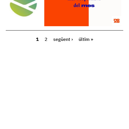
1
2
següent ›
últim »