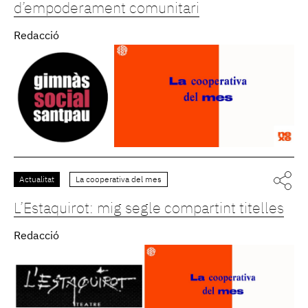
d’empoderament comunitari
Redacció
Actualitat
La cooperativa del mes
L’Estaquirot: mig segle compartint titelles
Redacció