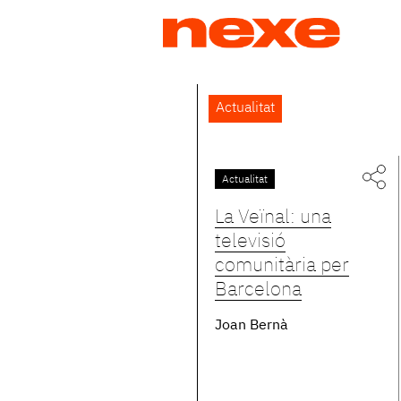
Jump
to
navigation
Back
Actualitat
to
top
Actualitat
Pàgines
La Veïnal: una
televisió
comunitària per
Barcelona
Joan Bernà