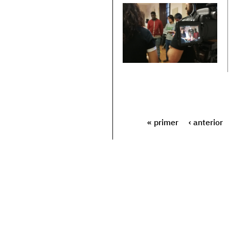
« primer
‹ anterior