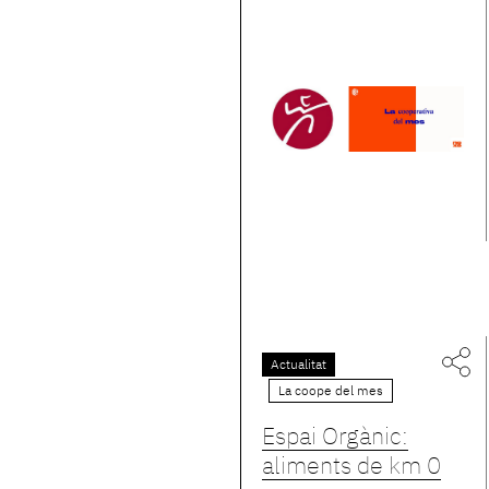
Actualitat
La coope del mes
Espai Orgànic:
aliments de km 0