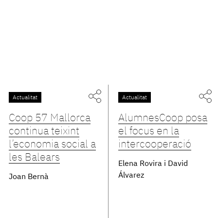
Actualitat
Actualitat
Coop 57 Mallorca
AlumnesCoop posa
continua teixint
el focus en la
l’economia social a
intercooperació
les Balears
Elena Rovira i David
Álvarez
Joan Bernà