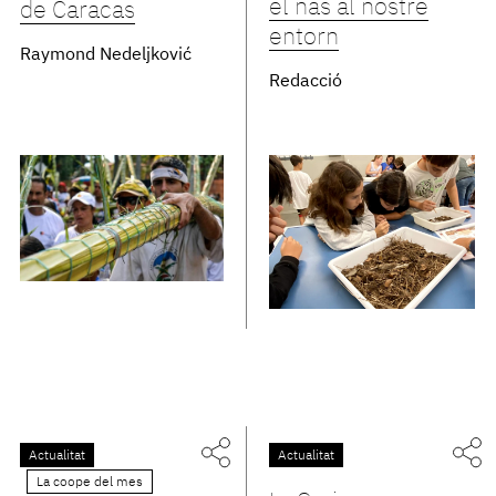
el nas al nostre
de Caracas
entorn
Raymond Nedeljković
Redacció
Actualitat
Actualitat
La coope del mes