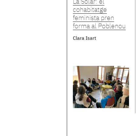
La Solar: el
cohabitatge
feminista pren
forma al Poblenou
Clara Isart