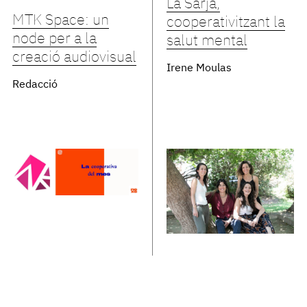
La Sarja,
MTK Space: un
cooperativitzant la
node per a la
salut mental
creació audiovisual
Irene Moulas
Redacció