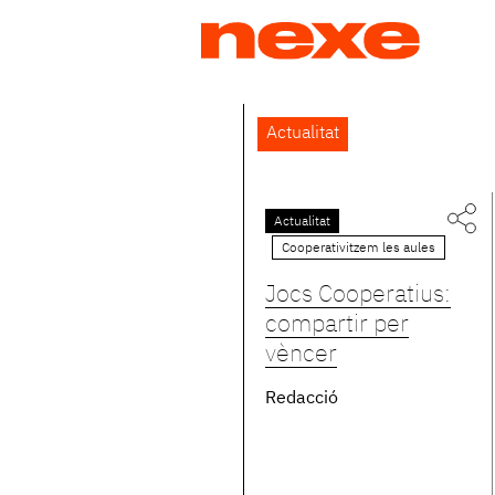
Jump
to
navigation
Back
Actualitat
to
top
Actualitat
Pàgines
Cooperativitzem les aules
Jocs Cooperatius:
compartir per
vèncer
Redacció