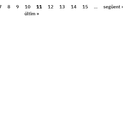
7
8
9
10
11
12
13
14
15
…
següent ›
últim »