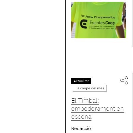
Actualitat
La coope del mes
El Timbal:
empoderament en
escena
Redacció