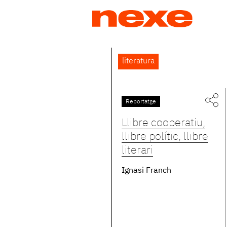
Jump
to
navigation
Back
literatura
to
top
Reportatge
Pàgines
Llibre cooperatiu,
llibre polític, llibre
literari
Ignasi Franch