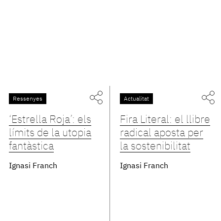
Ressenyes
Actualitat
‘Estrella Roja’: els
Fira Literal: el llibre
límits de la utopia
radical aposta per
fantàstica
la sostenibilitat
Ignasi Franch
Ignasi Franch