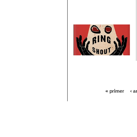
« primer
‹ a