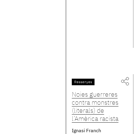
Ressenyes
Noies guerreres
contra monstres
(literals) de
l’Amèrica racista
Ignasi Franch