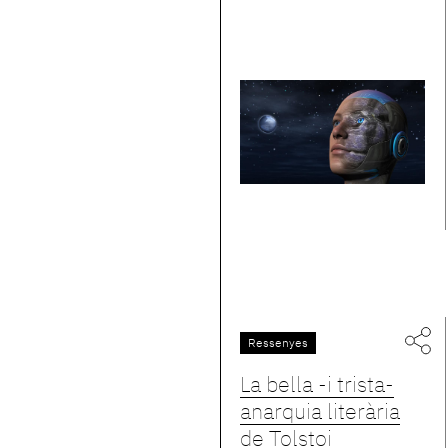
Ressenyes
La bella -i trista-
anarquia literària
de Tolstoi