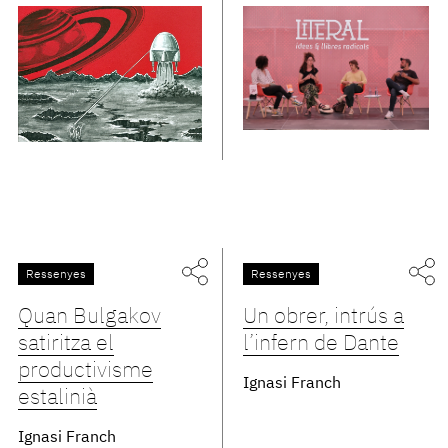
Ressenyes
Ressenyes
Quan Bulgakov
Un obrer, intrús a
satiritza el
l’infern de Dante
productivisme
Ignasi Franch
estalinià
Ignasi Franch