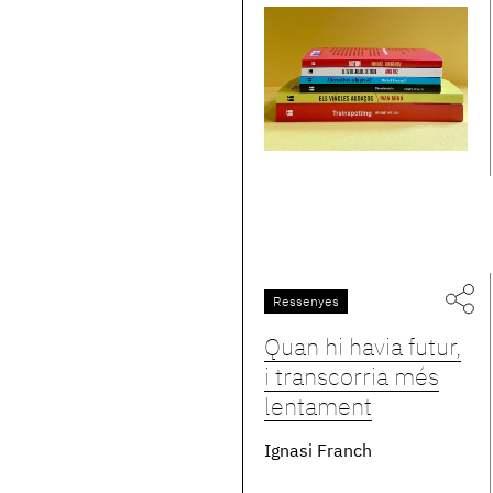
Ressenyes
Quan hi havia futur,
i transcorria més
lentament
Ignasi Franch