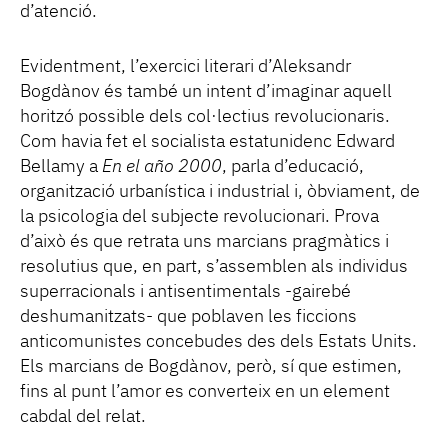
d’atenció.
Evidentment, l’exercici literari d’Aleksandr
Bogdànov és també un intent d’imaginar aquell
horitzó possible dels col·lectius revolucionaris.
Com havia fet el socialista estatunidenc Edward
Bellamy a
En el año 2000
, parla d’educació,
organització urbanística i industrial i, òbviament, de
la psicologia del subjecte revolucionari. Prova
d’això és que retrata uns marcians pragmàtics i
resolutius que, en part, s’assemblen als individus
superracionals i antisentimentals -gairebé
deshumanitzats- que poblaven les ficcions
anticomunistes concebudes des dels Estats Units.
Els marcians de Bogdànov, però, sí que estimen,
fins al punt l’amor es converteix en un element
cabdal del relat.