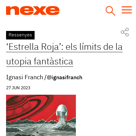
Jump
to
navigation
Back
Ressenyes
to
‘Estrella Roja’: els límits de la
top
utopia fantàstica
Ignasi Franch
@ignasifranch
27 JUN 2023