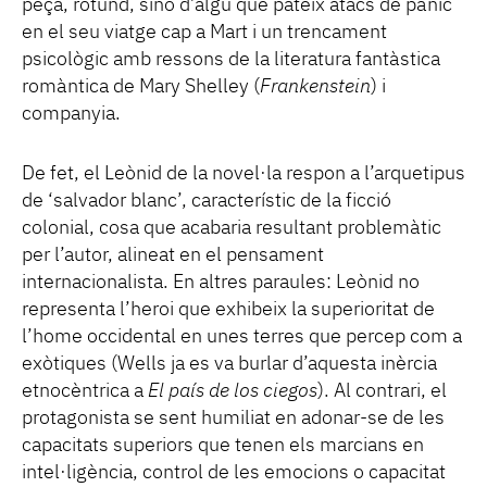
peça, rotund, sinó d’algú que pateix atacs de pànic
en el seu viatge cap a Mart i un trencament
psicològic amb ressons de la literatura fantàstica
romàntica de Mary Shelley (
Frankenstein
) i
companyia.
De fet, el Leònid de la novel·la respon a l’arquetipus
de ‘salvador blanc’, característic de la ficció
colonial, cosa que acabaria resultant problemàtic
per l’autor, alineat en el pensament
internacionalista. En altres paraules: Leònid no
representa l’heroi que exhibeix la superioritat de
l’home occidental en unes terres que percep com a
exòtiques (Wells ja es va burlar d’aquesta inèrcia
etnocèntrica a
El país de los ciegos
). Al contrari, el
protagonista se sent humiliat en adonar-se de les
capacitats superiors que tenen els marcians en
intel·ligència, control de les emocions o capacitat