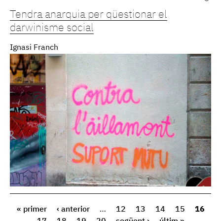
Tendra anarquia per qüestionar el
darwinisme social
Ignasi Franch
« primer
‹ anterior
…
12
13
14
15
16