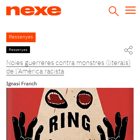
Jump
to
navigation
Back
Ressenyes
to
top
Ressenyes
Pàgines
Noies guerreres contra monstres (literals)
de l’Amèrica racista
Ignasi Franch