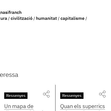
nasifranch
tura
civilització
humanitat
capitalisme
teressa
Ressenyes
Ressenyes
Un mapa de
Quan els superrics