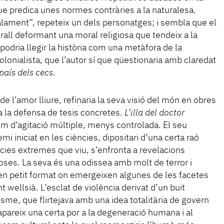
ue predica unes normes contràries a la naturalesa.
lament”, repeteix un dels personatges; i sembla que el
irall deformant una moral religiosa que tendeix a la
s podria llegir la història com una metàfora de la
olonialista, que l’autor sí que qüestionaria amb claredat
 país dels cecs
.
 de l’amor lliure, refinaria la seva visió del món en obres
a la defensa de tesis concretes.
L’illa del doctor
om d’agitació múltiple, menys controlada. El seu
mi iniciat en les ciències, dipositari d’una certa raó
cies extremes que viu, s’enfronta a revelacions
oses. La seva és una odissea amb molt de terror i
 en petit format on emergeixen algunes de les facetes
ellsià. L’esclat de violència derivat d’un buit
tisme, que flirtejava amb una idea totalitària de govern
pareix una certa por a la degeneració humana i al