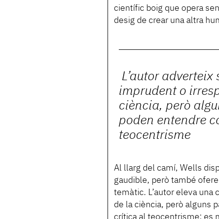
científic boig que opera sen
desig de crear una altra h
L’autor adverteix 
imprudent o irres
ciència, però alg
poden entendre co
teocentrisme
Al llarg del camí, Wells di
gaudible, però també ofere
temàtic. L’autor eleva una 
de la ciència, però alguns
crítica al teocentrisme: es 