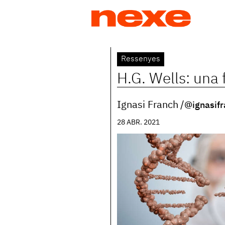
Jump
to
navigation
Back
Ressenyes
to
H.G. Wells: una 
top
Ignasi Franch
@ignasifr
28 ABR. 2021