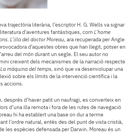
a trajectòria literària, l’escriptor H. G. Wells va signar
 literatura d’aventures fantàstiques, com
L’home
mons
.
L’illa del doctor Moreau
, ara recuperada per Angle
 provocadora d’aquestes obres que han llegit, potser en
d’arreu del món durant un segle. El seu autor no
ini creixent dels mecanismes de la narració respecte
b
La màquina del temps
, sinó que va desenvolupar una
xió sobre els límits de la intervenció científica i la
les accions.
, després d’haver patit un naufragi, es converteix en
ors d’una illa remota i fora de les rutes de navegació
oreau hi ha establert una base on dur a terme
t l’ordre natural, entès des del punt de vista cristià,
ó de les espècies defensada per Darwin. Moreau és un