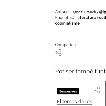
Autoria:
@ig
Ignasi Franch
Etiquetes:
literatura
cul
colonialisme
Comparteix
Pot ser també t’in
Ressenyes
El temps de les