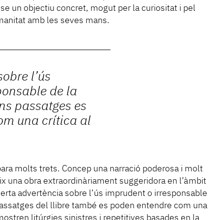
se un objectiu concret, mogut per la curiositat i pel
umanitat amb les seves mans.
sobre l’ús
ponsable de la
uns passatges es
m una crítica al
spara molts trets. Concep una narració poderosa i molt
ix una obra extraordinàriament suggeridora en l’àmbit
certa advertència sobre l’ús imprudent o irresponsable
 passatges del llibre també es poden entendre com una
mostren litúrgies sinistres i repetitives basades en la