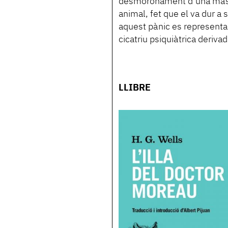
desmoronament d’una màsca
animal, fet que el va dur a 
aquest pànic es representa
cicatriu psiquiàtrica deriva
LLIBRE