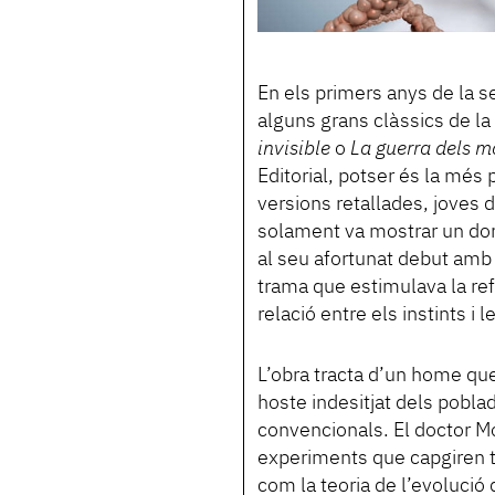
En els primers anys de la sev
alguns grans clàssics de la
invisible
o
La guerra dels 
Editorial, potser és la més
versions retallades, joves 
solament va mostrar un dom
al seu afortunat debut am
trama que estimulava la refle
relació entre els instints i 
L’obra tracta d’un home que
hoste indesitjat dels poblad
convencionals. El doctor M
experiments que capgiren tan
com la teoria de l’evoluci