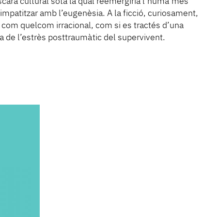
ra cultural sota la qual reemergiria l’humà més
simpatitzar amb l’eugenèsia. A la ficció, curiosament,
 com quelcom irracional, com si es tractés d’una
da de l’estrès posttraumàtic del supervivent.