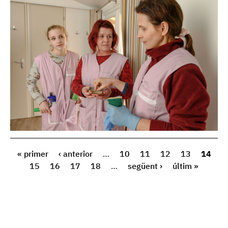
« primer
‹ anterior
…
10
11
12
13
14
15
16
17
18
…
següent ›
últim »