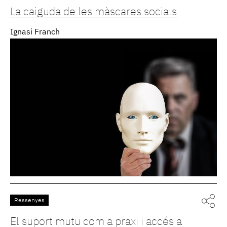
La caiguda de les màscares socials
Ignasi Franch
Ressenyes
El suport mutu com a praxi i accés a