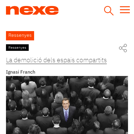
Jump
to
navigation
Back
Ressenyes
to
top
Ressenyes
Pàgines
La demolició dels espais compartits
Ignasi Franch