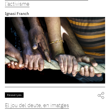
l’activisme
Ignasi Franch
Ressenyes
El jou del deute, en imatges