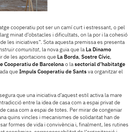
tge cooperatiu pot ser un camí curt i estressant, o pel
larg minat d’obstacles i dificultats, on la por i la cohesió
de les iniciatives”. Sota aquesta premissa es presenta
nstruir comunitat
, la nova guia que la
La Dinamo
ir de les aportacions que
La Borda
,
Sostre Cívic
,
ge Cooperatiu de Barcelona
o la
sectorial d’habitatge
obada que
Impuls Cooperatiu de Sants
va organitzar el
ssegura que una iniciativa d’aquest estil activa la mare
ntradicció entre la idea de casa com a espai privat de
ea de casa com a espai de totes. Per mirar de congeniar
na quins vincles i mecanismes de solidaritat han de
sar formes de vida i convivència i, finalment, les rutines