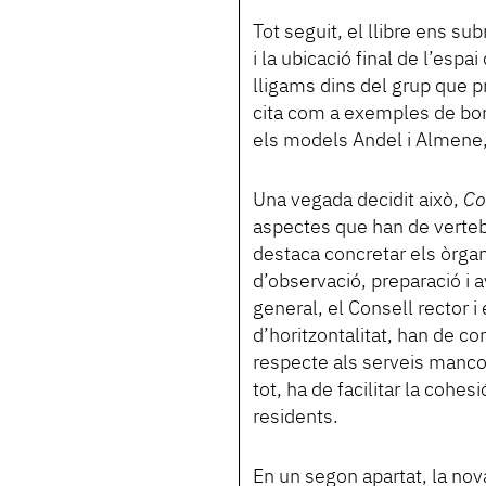
Tot seguit, el llibre ens sub
i la ubicació final de l’espa
lligams dins del grup que p
cita com a exemples de bon
els models Andel i Almene,
Una vegada decidit això,
Co
aspectes que han de vertebr
destaca concretar els òrgans
d’observació, preparació i 
general, el Consell rector i
d’horitzontalitat, han de co
respecte als serveis manco
tot, ha de facilitar la cohe
residents.
En un segon apartat, la nov