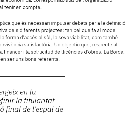
at econòmica, corresponsabilitat de l’organització i
al tenir en compte.
explica que és necessari impulsar debats per a la definició
ativa dels diferents projectes: tan pel que fa al model
, la forma d’accés al sòl, la seva viabilitat, com també
nvivència satisfactòria. Un objectiu que, respecte al
a financer i la sol·licitud de llicències d’obres, La Borda,
en ser uns bons referents.
ergeix en la
nir la titularitat
ió final de l’espai de