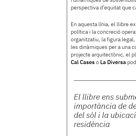
i dinàmiques de sostenibilit
perspectiva d’equitat que c
En aquesta línia, el llibre 
política i la concreció oper
organitzatiu, la figura legal
les dinàmiques per a una co
projecte arquitectònic, el pl
Cal Cases
o
La Diversa
pod
El llibre ens subm
importància de defi
del sòl i la ubicac
residència