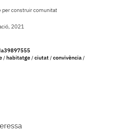
 per construir comunitat
ació, 2021
Ma39897555
e
habitatge
ciutat
convivència
teressa