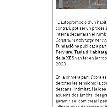
“L’autopromoció d’un habita
contrari, pot ser un procés l
interna decantaran el rumb 
Construïm habitatge per co
Fundació
ha publicat a part
Perviure
,
Taula d’Habitat
de la XES
van fer en la tr
2020.
En la primera part, l’obra a
de totes les tensions: la co
descans i intimitat, i la id
aquests dos àmbits, desgra
garantir-se; com crear i pen