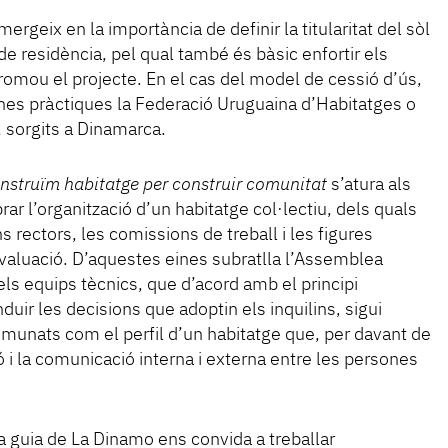
mergeix en la importància de definir la titularitat del sòl
i de residència, pel qual també és bàsic enfortir els
romou el projecte. En el cas del model de cessió d’ús,
es pràctiques la Federació Uruguaina d’Habitatges o
 sorgits a Dinamarca.
nstruïm habitatge per construir comunitat
s’atura als
ar l’organització d’un habitatge col·lectiu, dels quals
 rectors, les comissions de treball i les figures
avaluació. D’aquestes eines subratlla l’Assemblea
 els equips tècnics, que d’acord amb el principi
nduir les decisions que adoptin els inquilins, sigui
munats com el perfil d’un habitatge que, per davant de
sió i la comunicació interna i externa entre les persones
a guia de La Dinamo ens convida a treballar