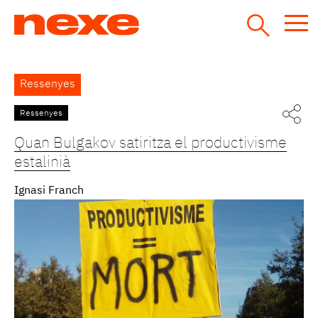
Jump
to
navigation
Back
Ressenyes
to
top
Ressenyes
Pàgines
Quan Bulgakov satiritza el productivisme
estalinià
Ignasi Franch