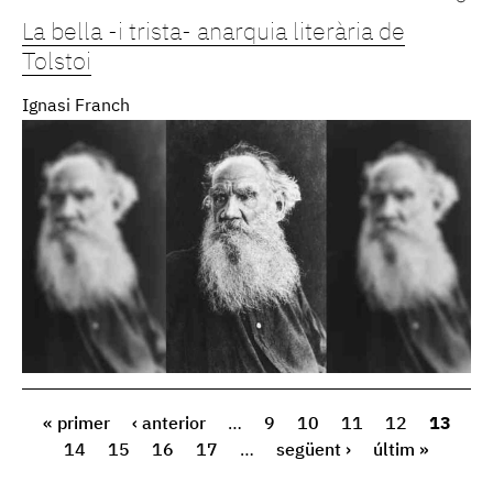
La bella -i trista- anarquia literària de
Tolstoi
Ignasi Franch
« primer
‹ anterior
…
9
10
11
12
13
14
15
16
17
…
següent ›
últim »