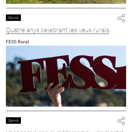
Opinió
Quatre anys celebrant les veus rurals
FESS Rural
Opinió