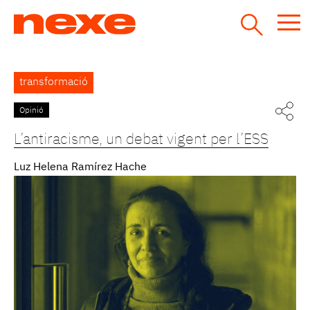
Jump
to
navigation
Back
transformació
to
top
Opinió
Pàgines
L’antiracisme, un debat vigent per l’ESS
Luz Helena Ramírez Hache