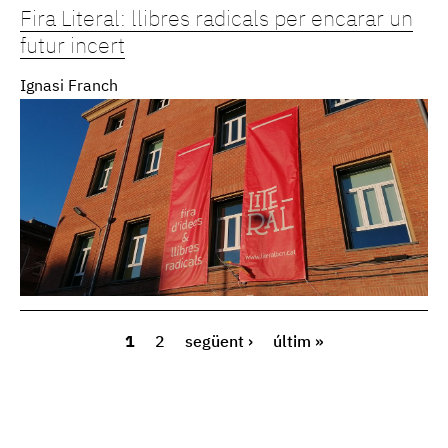
Fira Literal: llibres radicals per encarar un
futur incert
Ignasi Franch
1
2
següent ›
últim »