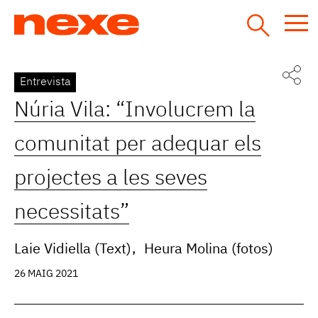
Jump
to
navigation
Back
Entrevista
to
Núria Vila: “Involucrem la
top
comunitat per adequar els
projectes a les seves
necessitats”
Laie Vidiella (Text)
Heura Molina (fotos)
26 MAIG 2021