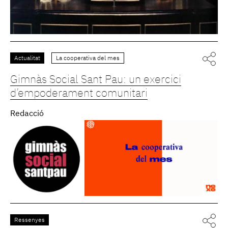
Actualitat
La cooperativa del mes
Gimnàs Social Sant Pau: un exercici
d’empoderament comunitari
Redacció
Ressenyes