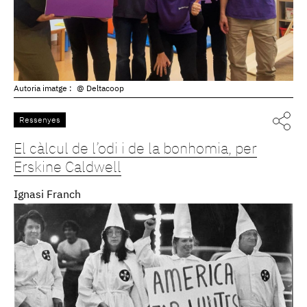
Autoria imatge :
@ Deltacoop
Ressenyes
El càlcul de l’odi i de la bonhomia, per
Erskine Caldwell
Ignasi Franch