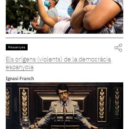
Ressenyes
Els orígens (violents) de la democràcia
espanyola
Ignasi Franch