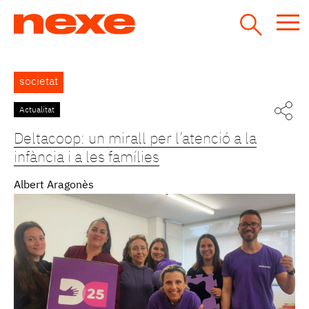
Jump
to
navigation
Back
societat
to
top
Actualitat
Pàgines
Deltacoop: un mirall per l’atenció a la
infància i a les famílies
Albert Aragonès