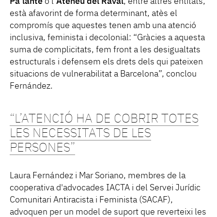
Pa’lante
o l’
Ateneu del Raval
, entre altres entitats,
està afavorint de forma determinant, atès el
compromís que aquestes tenen amb una atenció
inclusiva, feminista i decolonial: “Gràcies a aquesta
suma de complicitats, fem front a les desigualtats
estructurals i defensem els drets dels qui pateixen
situacions de vulnerabilitat a Barcelona”, conclou
Fernández.
“L’ATENCIÓ HA DE COBRIR TOTES
LES NECESSITATS DE LES
PERSONES”
Laura Fernández i Mar Soriano, membres de la
cooperativa d'advocades IACTA i del Servei Jurídic
Comunitari Antiracista i Feminista (SACAF),
advoquen per un model de suport que reverteixi les