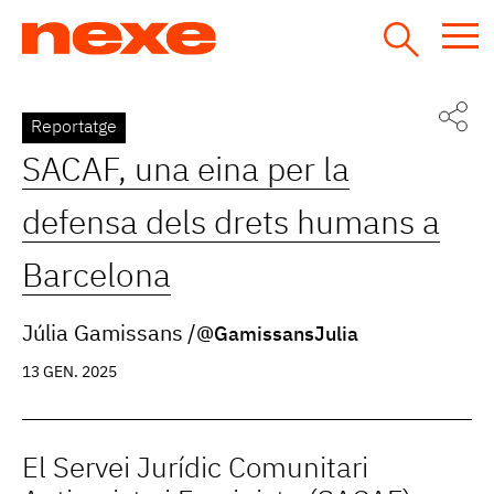
Jump
to
navigation
Back
Reportatge
to
SACAF, una eina per la
top
defensa dels drets humans a
Barcelona
Júlia Gamissans
@GamissansJulia
13 GEN. 2025
El Servei Jurídic Comunitari