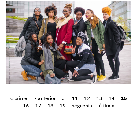
« primer
‹ anterior
…
11
12
13
14
15
16
17
18
19
següent ›
últim »