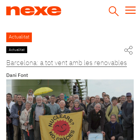
Jump
to
navigation
Back
Actualitat
to
top
Actualitat
Pàgines
Barcelona: a tot vent amb les renovables
Dani Font