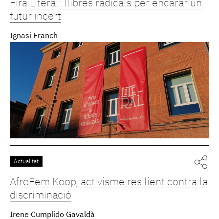
Fira Literal: llibres radicals per encarar un
futur incert
Ignasi Franch
Actualitat
AfroFem Koop, activisme resilient contra la
discriminació
Irene Cumplido Gavaldà