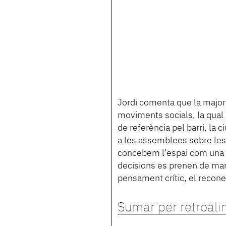
Jordi comenta que la majori
moviments socials, la qua
de referència pel barri, la c
a les assemblees sobre les 
concebem l’espai com una lli
decisions es prenen de man
pensament crític, el recon
Sumar per retroali