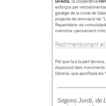
Directa
, la cooperativa
For
esforços per retroalimentar-s
garatge de la ciutat de Val
projecte de renovació de “L
Repartidora- es consolidarà
memòria i pensament crític a 
Redimensionant el 
Pel que fa a la part tècnica
disposició dels moviments i
llibreria, que aprofitarà el
Segons Jordi, de L