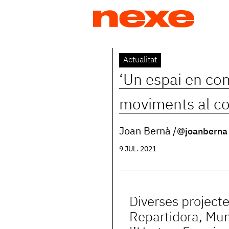
Jump
to
navigation
Back
Actualitat
to
‘Un espai en com
top
moviments al co
Joan Bernà
@joanberna
9 JUL. 2021
Diverses project
Repartidora, Mun