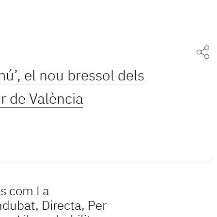
ú’, el nou bressol dels
r de València
es com La
dubat, Directa, Per