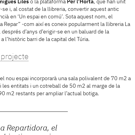
migues Liles
o la plataforma
Per l’Horta
, que han unit
e i, al costat de la llibreria, convertir aquest antic
encià en ‘Un espai en comú’. Sota aquest nom, el
a Repar” -com així es coneix popularment la llibreria La
 després d’anys d’erigir-se en un baluard de la
l’històric barri de la capital del Túria.
projecte
, el nou espai incorporarà una sala polivalent de 70 m2 a
 les entitats i un cotreball de 50 m2 al marge de la
s 90 m2 restants per ampliar l’actual botiga.
a Repartidora, el