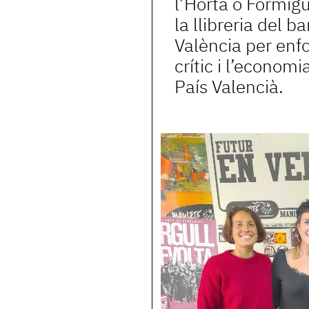
l’Horta o Formigu
la llibreria del b
València per enf
crític i l’economia
País Valencià.