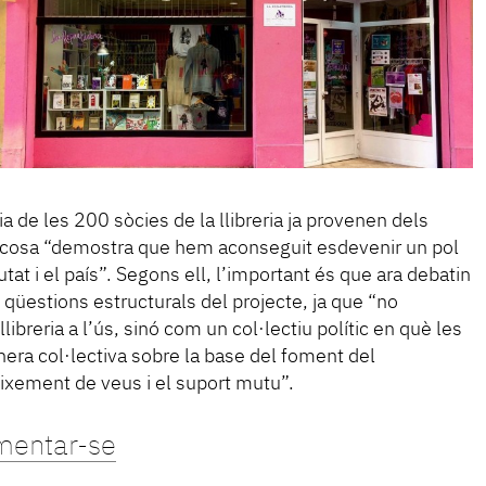
a de les 200 sòcies de la llibreria ja provenen dels
l cosa “demostra que hem aconseguit esdevenir un pol
iutat i el país”. Segons ell, l’important és que ara debatin
qüestions estructurals del projecte, ja que “no
breria a l’ús, sinó com un col·lectiu polític en què les
era col·lectiva sobre la base del foment del
eixement de veus i el suport mutu”.
mentar-se