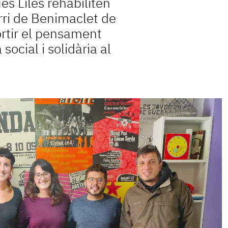
es Liles rehabiliten
arri de Benimaclet de
ortir el pensament
 social i solidària al