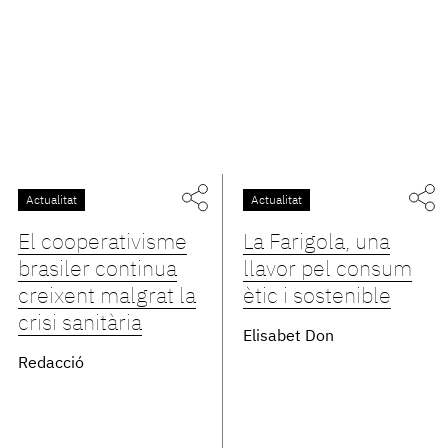
Actualitat
Actualitat
El cooperativisme
La Farigola, una
brasiler continua
llavor pel consum
creixent malgrat la
ètic i sostenible
crisi sanitària
Elisabet Don
Redacció