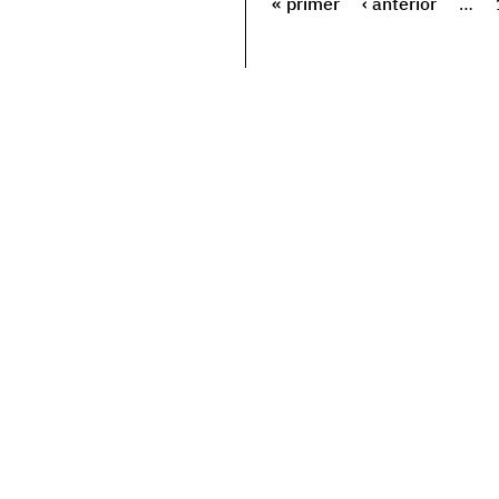
« primer
‹ anterior
…