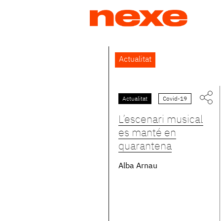
Jump
to
navigation
Back
Actualitat
to
top
Actualitat
Covid-19
Pàgines
L’escenari musical
es manté en
quarantena
Alba Arnau