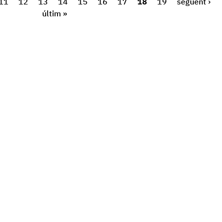
11
12
13
14
15
16
17
18
19
següent ›
últim »