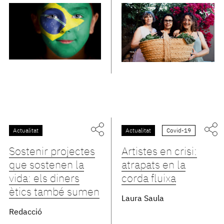
Actualitat
Actualitat
Covid-19
Sostenir projectes
Artistes en crisi:
que sostenen la
atrapats en la
vida: els diners
corda fluixa
ètics també sumen
Laura Saula
Redacció