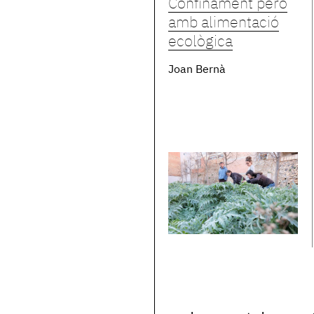
Confinament però
amb alimentació
ecològica
Joan Bernà