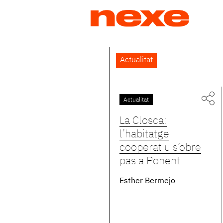
Jump
to
navigation
Back
Actualitat
to
top
Actualitat
Pàgines
La Closca:
l’habitatge
cooperatiu s’obre
pas a Ponent
Esther Bermejo