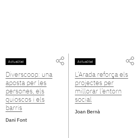
Actualitat
Actualitat
Diverscoop: una
L’Arada reforça els
aposta per les
projectes per
persones, els
millorar l’entorn
quioscos i els
social
barris
Joan Bernà
Dani Font