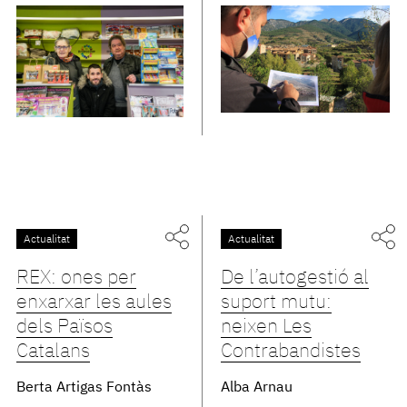
Actualitat
Actualitat
REX: ones per
De l’autogestió al
enxarxar les aules
suport mutu:
dels Països
neixen Les
Catalans
Contrabandistes
Berta Artigas Fontàs
Alba Arnau