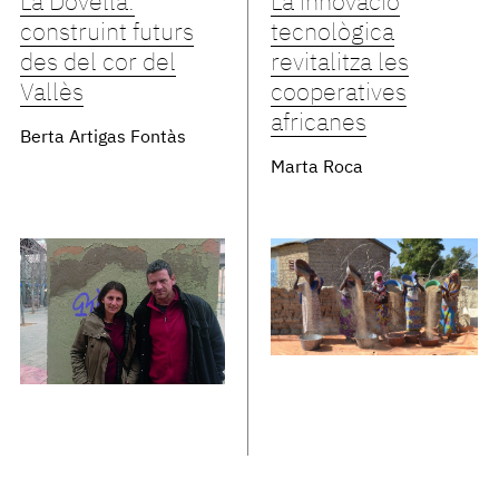
La Dovella:
La innovació
construint futurs
tecnològica
des del cor del
revitalitza les
Vallès
cooperatives
africanes
Berta Artigas Fontàs
Marta Roca