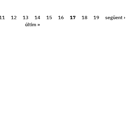
11
12
13
14
15
16
17
18
19
següent ›
últim »