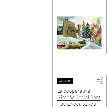
Actualitat
La cooperativa
Gimnàs Social Sant
Pau aixeca la veu