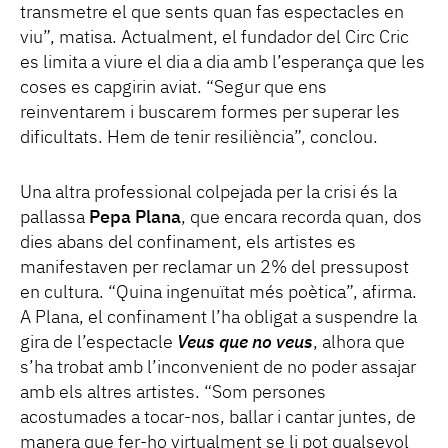
transmetre el que sents quan fas espectacles en
viu”, matisa. Actualment, el fundador del Circ Cric
es limita a viure el dia a dia amb l’esperança que les
coses es capgirin aviat. “Segur que ens
reinventarem i buscarem formes per superar les
dificultats. Hem de tenir resiliència”, conclou.
Una altra professional colpejada per la crisi és la
pallassa
Pepa Plana
, que encara recorda quan, dos
dies abans del confinament, els artistes es
manifestaven per reclamar un 2% del pressupost
en cultura. “Quina ingenuïtat més poètica”, afirma.
A Plana, el confinament l’ha obligat a suspendre la
gira de l’espectacle
Veus que no veus
, alhora que
s’ha trobat amb l’inconvenient de no poder assajar
amb els altres artistes. “Som persones
acostumades a tocar-nos, ballar i cantar juntes, de
manera que fer-ho virtualment se li pot qualsevol