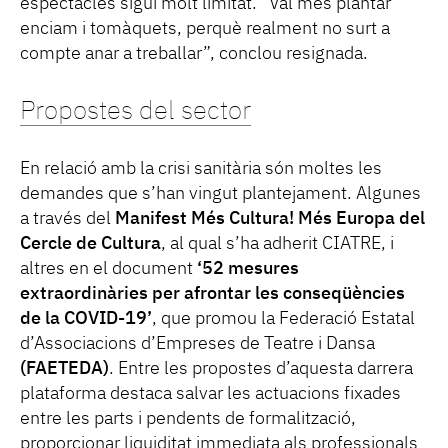
espectacles sigui molt limitat. “Val més plantar
enciam i tomàquets, perquè realment no surt a
compte anar a treballar”, conclou resignada.
Propostes del sector
En relació amb la crisi sanitària són moltes les
demandes que s’han vingut plantejament. Algunes
a través del
Manifest Més Cultura! Més Europa del
Cercle de Cultura
, al qual s’ha adherit CIATRE, i
altres en el document
‘52 mesures
extraordinàries per afrontar les conseqüències
de la COVID-19’
, que promou la Federació Estatal
d’Associacions d’Empreses de Teatre i Dansa
(FAETEDA)
. Entre les propostes d’aquesta darrera
plataforma destaca salvar les actuacions fixades
entre les parts i pendents de formalització,
proporcionar liquiditat immediata als professionals