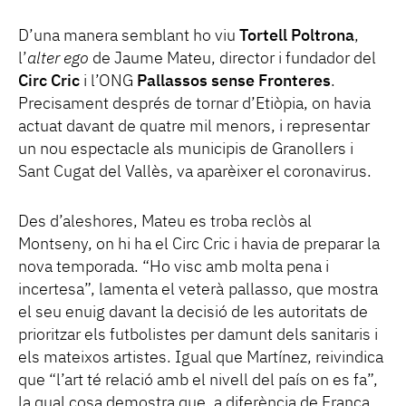
D’una manera semblant ho viu
Tortell Poltrona
,
l’
alter ego
de Jaume Mateu, director i fundador del
Circ Cric
i l’ONG
Pallassos sense Fronteres
.
Precisament després de tornar d’Etiòpia, on havia
actuat davant de quatre mil menors, i representar
un nou espectacle als municipis de Granollers i
Sant Cugat del Vallès, va aparèixer el coronavirus.
Des d’aleshores, Mateu es troba reclòs al
Montseny, on hi ha el Circ Cric i havia de preparar la
nova temporada. “Ho visc amb molta pena i
incertesa”, lamenta el veterà pallasso, que mostra
el seu enuig davant la decisió de les autoritats de
prioritzar els futbolistes per damunt dels sanitaris i
els mateixos artistes. Igual que Martínez, reivindica
que “l’art té relació amb el nivell del país on es fa”,
la qual cosa demostra que, a diferència de França,