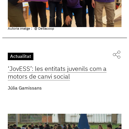
Autoria imatge :
@ Deltacoop
Actualitat
‘JovESS’: les entitats juvenils com a
motors de canvi social
Júlia Gamissans