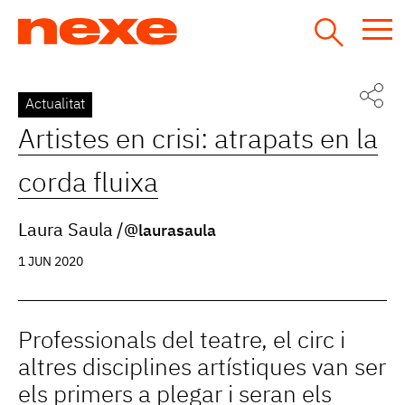
Jump
to
navigation
Back
Actualitat
to
Artistes en crisi: atrapats en la
top
corda fluixa
Laura Saula
@laurasaula
1 JUN 2020
Professionals del teatre, el circ i
altres disciplines artístiques van ser
els primers a plegar i seran els