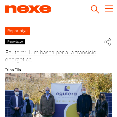
Jump
to
navigation
Back
Reportatge
to
top
Reportatge
Pàgines
Egutera: llum basca per a la transició
energètica
Irina Illa