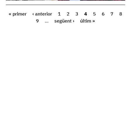
« primer
‹ anterior
1
2
3
4
5
6
7
8
9
…
següent ›
últim »