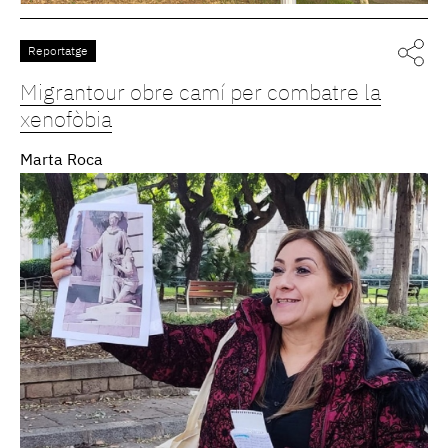
Reportatge
Migrantour obre camí per combatre la
xenofòbia
Marta Roca