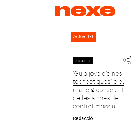
Jump
to
navigation
Back
Actualitat
to
top
Actualitat
Pàgines
‘Guia jove d’eines
tecnoètiques’ o el
maneig conscient
de les armes de
control massiu
Redacció