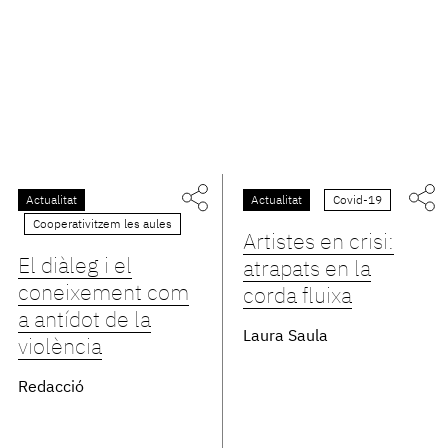
Actualitat
Actualitat
Covid-19
Cooperativitzem les aules
Artistes en crisi:
El diàleg i el
atrapats en la
coneixement com
corda fluixa
a antídot de la
Laura Saula
violència
Redacció