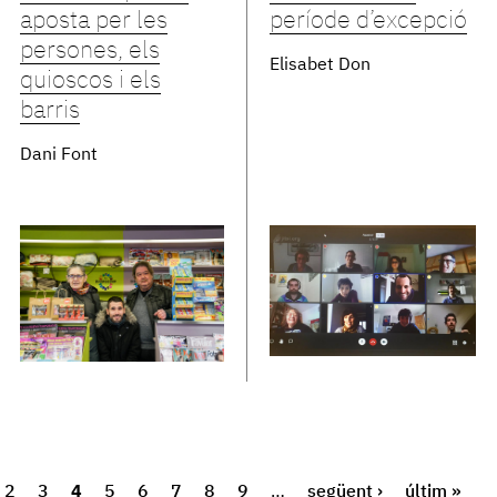
aposta per les
període d’excepció
persones, els
Elisabet Don
quioscos i els
barris
Dani Font
2
3
4
5
6
7
8
9
…
següent ›
últim »