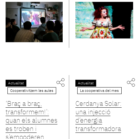
Actualitat
Actualitat
Cooperativitzem les aules
La cooperativa del mes
‘Braç a braç,
Cerdanya Solar:
transformem!’:
una injecció
quan els alumnes
d’energia
es troben i
transformadora
s’empoderen