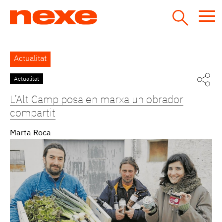
Jump
to
navigation
Back
Actualitat
to
top
Actualitat
Pàgines
L’Alt Camp posa en marxa un obrador
compartit
Marta Roca