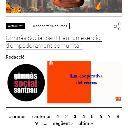
Actualitat
La cooperativa del mes
Gimnàs Social Sant Pau: un exercici
d’empoderament comunitari
Redacció
« primer
‹ anterior
1
2
3
4
5
6
7
8
9
…
següent ›
últim »