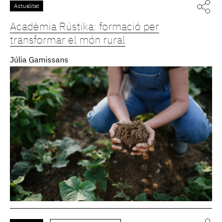
Actualitat
Acadèmia Rústika: formació per
transformar el món rural
Júlia Gamissans