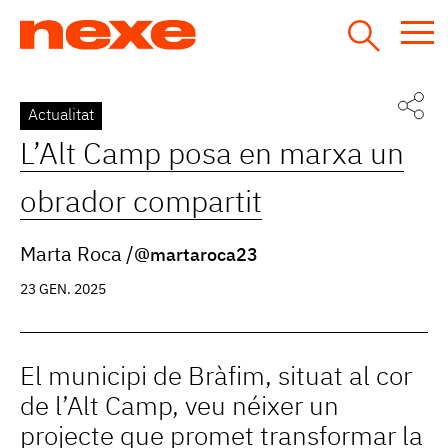
Jump
to
navigation
Back
Actualitat
to
L’Alt Camp posa en marxa un
top
obrador compartit
Marta Roca
@martaroca23
23 GEN. 2025
El municipi de Bràfim, situat al cor
de l’Alt Camp, veu néixer un
projecte que promet transformar la