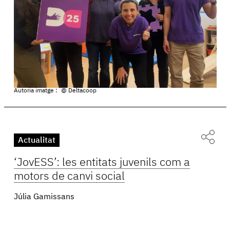
Autoria imatge :
@ Deltacoop
Actualitat
‘JovESS’: les entitats juvenils com a
motors de canvi social
Júlia Gamissans