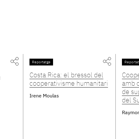
Reportatge
Reporta
a
Costa Rica: el bressol del
Coope
cooperativisme humanitari
amb d
de su
Irene Moulas
del S
Raymon