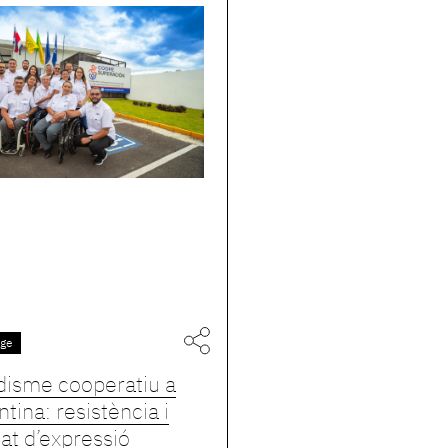
tge
disme cooperatiu a
ntina: resistència i
tat d’expressió