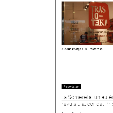
Autoria imatge :
@ Trastoteka
Reportatge
La Somereta, un autè
revulsiu al cor del Pri