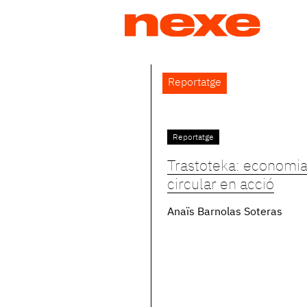
Jump
to
navigation
Back
Reportatge
to
top
Reportatge
Pàgines
Trastoteka: economi
circular en acció
Anaïs Barnolas Soteras