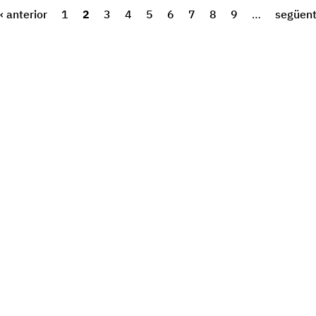
‹ anterior
1
2
3
4
5
6
7
8
9
…
següent