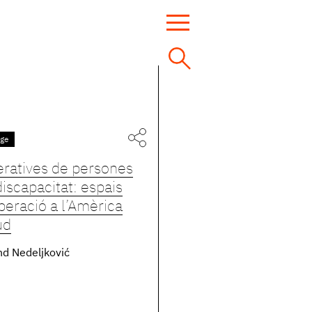
tge
ratives de persones
iscapacitat: espais
peració a l’Amèrica
ud
d Nedeljković