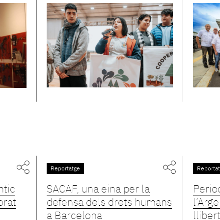
Reportatge
Reporta
ntic
SACAF, una eina per la
Perio
orat
defensa dels drets humans
l’Arge
a Barcelona
lliber