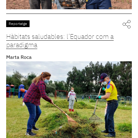
Reportatge
Hàbitats saludables: l’Equador com a
paradigma
Marta Roca