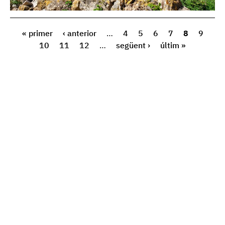
« primer
‹ anterior
…
4
5
6
7
8
9
10
11
12
…
següent ›
últim »