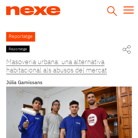
Jump
to
navigation
Back
Reportatge
to
top
Reportatge
Pàgines
Masoveria urbana: una alternativa
habitacional als abusos del mercat
Júlia Gamissans