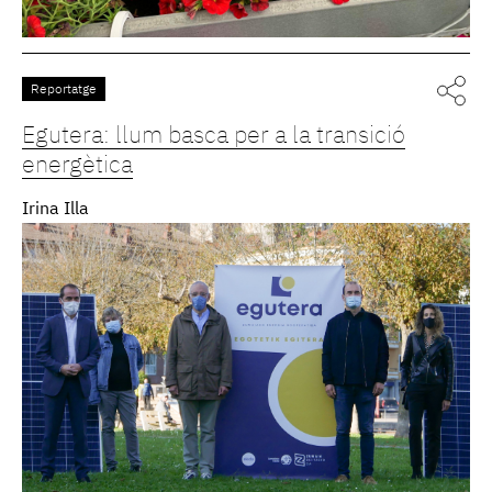
Reportatge
Egutera: llum basca per a la transició
energètica
Irina Illa