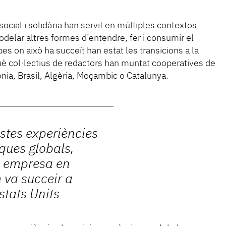
social i solidària han servit en múltiples contextos
modelar altres formes d’entendre, fer i consumir el
es on això ha succeït han estat les transicions a la
 col·lectius de redactors han muntat cooperatives de
ia, Brasil, Algèria, Moçambic o Catalunya.
stes experiències
ques globals,
a empresa en
m va succeir a
stats Units