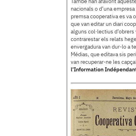
També han afavorit aqueste
nacionals o d’una empresa en
premsa cooperativa es va o
que van editar un diari coop
alguns col·lectius d’obrers
contrarestar els relats he
envergadura van dur-lo a t
Médias, que editava sis peri
van recuperar-ne les capça
l’Information Indépendan