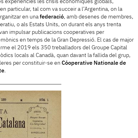
s experiències les crisis econòmiques globals,
 particular, tal com va succeir a l’Argentina, on la
rganitzar en una
federació
, amb desenes de membres,
eratiu, o als Estats Units, on durant els anys trenta
 van impulsar publicacions cooperatives per
gemònics en temps de la Gran Depressió. El cas de major
erme el 2019 els 350 treballadors del Groupe Capital
òdics locals al Canadà, quan davant la fallida del grup,
leres per constituir-se en
Cóoperative Nationale de
te
.