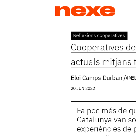
Jump
to
navigation
Back
Reflexions cooperatives
to
Cooperatives de
top
actuals mitjans
Eloi Camps Durban
@El
20 JUN 2022
Fa poc més de qu
Catalunya van sor
experiències de p