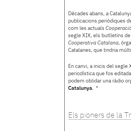
Dècades abans, a Catalunya, 
publicacions periòdiques d
com les actuals
Cooperació
segle XIX, els butlletins de
Cooperativa Catalana
, òrg
Catalanes, que tindria múlt
En canvi, a inicis del segl
periodística que fos editada
podem oblidar una ràdio o
Catalunya
. *
Els pioners de la T