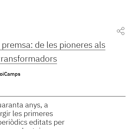
 premsa: de les pioneres als
 transformadors
oiCamps
aranta anys, a
gir les primeres
eriòdics editats per