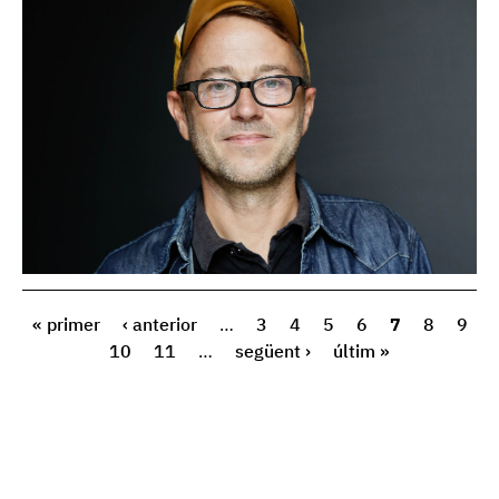
« primer
‹ anterior
…
3
4
5
6
7
8
9
10
11
…
següent ›
últim »