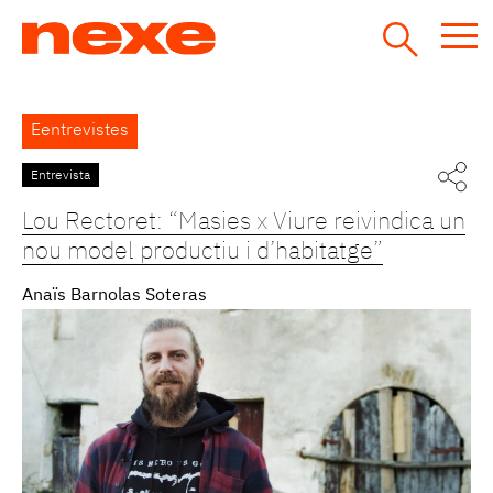
Jump
to
navigation
Back
Eentrevistes
to
top
Entrevista
Pàgines
Lou Rectoret: “Masies x Viure reivindica un
nou model productiu i d’habitatge”
Anaïs Barnolas Soteras