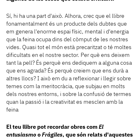
Sí, hi ha una part d'això. Alhora, crec que el llibre
fonamentalment és un producte dels dubtes que
em genera l'enorme espai físic, mental i d'energia
que la feina ocupa dins del còmput de les nostres
vides. Quasi tot el món està precaritzat o té moltes
dificultats en el nostre sector. Per què ens deixem
tant la pell? És perquè ens dediquem a alguna cosa
que ens agrada? És perquè creiem que ens durà a
altres llocs? I això em du a reflexionar i llegir sobre
temes com la meritocràcia, que subjau en molts
dels nostres entorns, i sobre la confusió de termes
quan la passió i la creativitat es mesclen amb la
feina
El teu llibre pot recordar obres com
El
entusiasmo
o
Frágiles
, que són relats d'aquestes