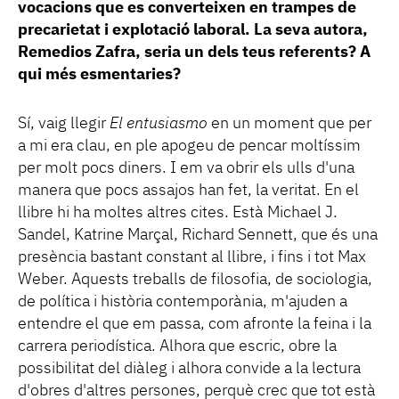
vocacions que es converteixen en trampes de
precarietat i explotació laboral. La seva autora,
Remedios Zafra, seria un dels teus referents? A
qui més esmentaries?
Sí, vaig llegir
El entusiasmo
en un moment que per
a mi era clau, en ple apogeu de pencar moltíssim
per molt pocs diners. I em va obrir els ulls d'una
manera que pocs assajos han fet, la veritat. En el
llibre hi ha moltes altres cites. Està Michael J.
Sandel, Katrine Marçal, Richard Sennett, que és una
presència bastant constant al llibre, i fins i tot Max
Weber. Aquests treballs de filosofia, de sociologia,
de política i història contemporània, m'ajuden a
entendre el que em passa, com afronte la feina i la
carrera periodística. Alhora que escric, obre la
possibilitat del diàleg i alhora convide a la lectura
d'obres d'altres persones, perquè crec que tot està