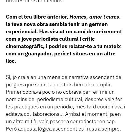
nostres drets col·lectius.
Com el teu llibre anterior,
Homes, amor i cures
,
la teva nova obra sembla tenir un germen
experiencial. Has viscut un camí de creixement
com a jove periodista cultural i crític
cinematogràfic, i podries relatar-te a tu mateix
com un guanyador, però et situes en un altre
lloc.
Sí, jo creia en una mena de narrativa ascendent de
progrés que sembla que tots hem de complir.
Primer cobrava poc o no cobrava per fer-me un
nom dins del periodisme cultural, després vaig fer
les pràctiques en un periòdic, més tard coordinava i
editava col·laboracions... Arribat el moment, ja en
un altre mitjà, vaig passar a ser redactor en cap.
Però aquesta lògica ascendent es frustra sempre.