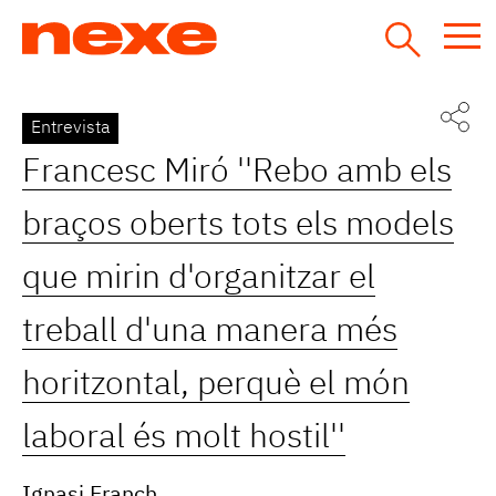
Jump
to
navigation
Back
Entrevista
to
Francesc Miró ''Rebo amb els
top
braços oberts tots els models
que mirin d'organitzar el
treball d'una manera més
horitzontal, perquè el món
laboral és molt hostil''
Ignasi Franch