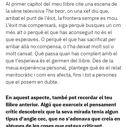
Al primer capítol del meu llibre cite una escena de
la sèrie televisiva
The bear
, on una xef diu que,
arribat el punt de l'èxit, la frontera sempre es mou.
L'èxit mai compensarà, siga perquè busques un cim
més alt o perquè el que has aconseguit no és el
que esperaves. O perquè el que has sacrificat per
arribar allà no compensa, o t'ha deixat molt sol o
molt cansat. Què passa quan has complert amb el
que t'esperava és el germen del llibre. Des de la
meua experiència personal, plantege què és el relat
meritocràtic i com ens afecta, fins i tot a persones
que el posem en dubte.
En aquest aspecte, també pot recordar el teu
llibre anterior. Algú que exerceix el pensament
crític descobreix que la seva mirada tenia algun
tipus d'angle cec, que no s'adonava que creia en
algunes de les coses que estava criticant.