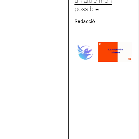
un altre món
possible
Redacció