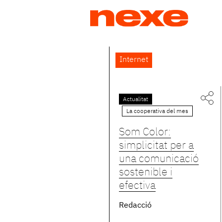
Jump
to
navigation
Back
Internet
to
top
Actualitat
La cooperativa del mes
Som Color:
simplicitat per a
una comunicació
sostenible i
efectiva
Redacció