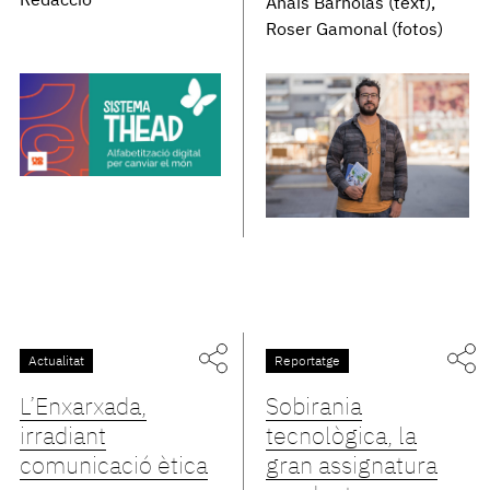
Redacció
Anaïs Barnolas (text)
Roser Gamonal (fotos)
Actualitat
Reportatge
L’Enxarxada,
Sobirania
irradiant
tecnològica, la
comunicació ètica
gran assignatura