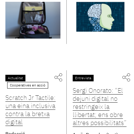
Actualitat
Entrevista
Cooperatives en acció
Sergi Onorato: “El
Scratch Jr Tactile:
dejuni digital no
una eina inclusiva
restringeix la
contra la bretxa
llibertat; ens obre
digital
altres possibilitats”