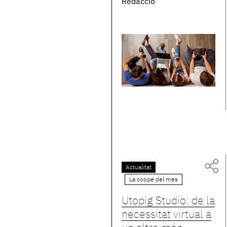
Redacció
Actualitat
La coope del mes
Utopig Studio: de la
necessitat virtual a