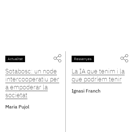
Actualitat
Ressenyes
Sotabosc: un node
La IA que tenim i la
intercooperatiu per
que podríem tenir
a empoderar la
Ignasi Franch
societat
Maria Pujol