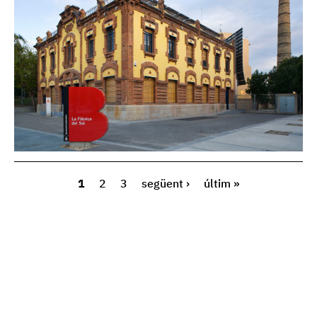
1
2
3
següent ›
últim »