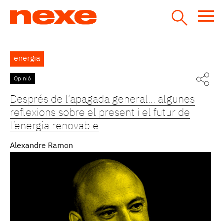
Jump
to
navigation
Back
energia
to
top
Opinió
Pàgines
Després de l’apagada general... algunes
reflexions sobre el present i el futur de
l’energia renovable
Alexandre Ramon