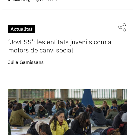
Autoria imatge :
@ Deltacoop
Actualitat
‘JovESS’: les entitats juvenils com a
motors de canvi social
Júlia Gamissans