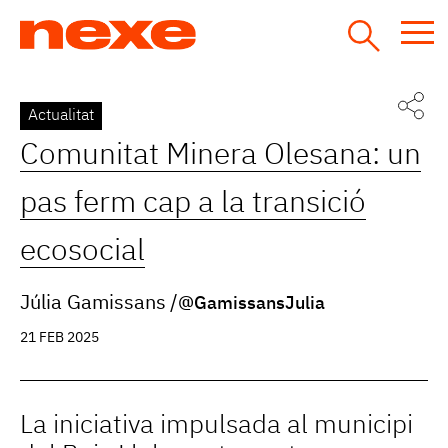
Jump
to
navigation
Back
Actualitat
to
Comunitat Minera Olesana: un
top
pas ferm cap a la transició
ecosocial
Júlia Gamissans
@GamissansJulia
21 FEB 2025
La iniciativa impulsada al municipi