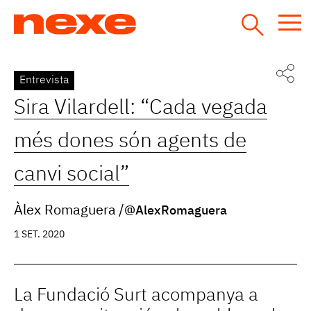
Jump
to
navigation
Back
Entrevista
to
Sira Vilardell: “Cada vegada
top
més dones són agents de
canvi social”
Àlex Romaguera
@AlexRomaguera
1 SET. 2020
La Fundació Surt acompanya a