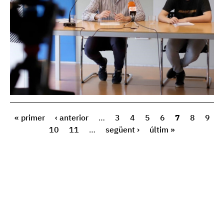
« primer
‹ anterior
…
3
4
5
6
7
8
9
10
11
…
següent ›
últim »