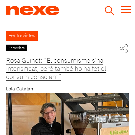
Jump
to
navigation
Back
Eentrevistes
to
top
Entrevista
Pàgines
Rosa Guinot: “El consumisme s’ha
intensificat, però també ho ha fet el
consum conscient”
Lola Catalan