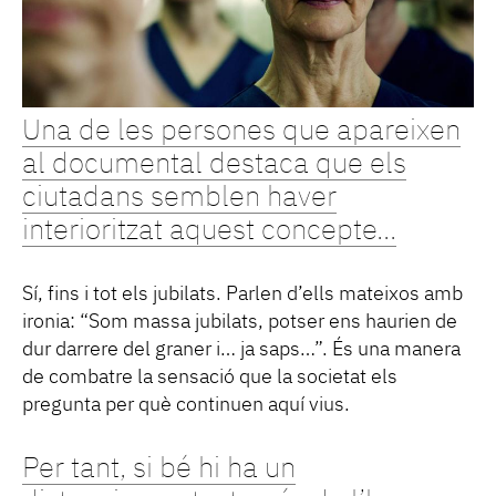
Una de les persones que apareixen
al documental destaca que els
ciutadans semblen haver
interioritzat aquest concepte...
Sí, fins i tot els jubilats. Parlen d’ells mateixos amb
ironia: “Som massa jubilats, potser ens haurien de
dur darrere del graner i… ja saps…”. És una manera
de combatre la sensació que la societat els
pregunta per què continuen aquí vius.
Per tant, si bé hi ha un