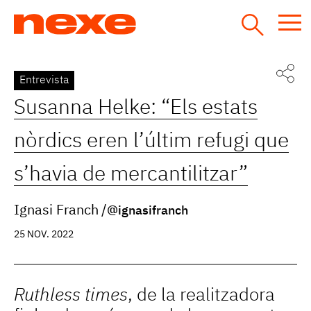
Jump
to
navigation
Back
Entrevista
to
Susanna Helke: “Els estats
top
nòrdics eren l’últim refugi que
s’havia de mercantilitzar”
Ignasi Franch
@ignasifranch
25 NOV. 2022
Ruthless times
, de la realitzadora