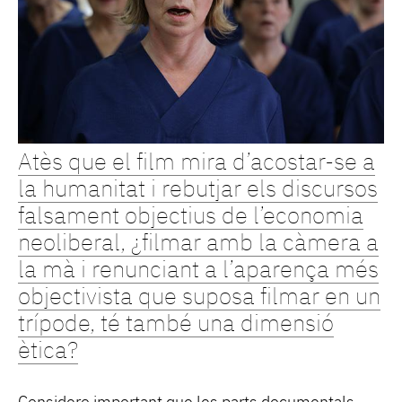
Atès que el film mira d’acostar-se a
la humanitat i rebutjar els discursos
falsament objectius de l’economia
neoliberal, ¿filmar amb la càmera a
la mà i renunciant a l’aparença més
objectivista que suposa filmar en un
trípode, té també una dimensió
ètica?