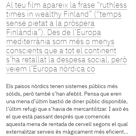
Al teu film apareix la frase “ruthless
times in wealthy Finland” (“temps
sense pietat a la pròspera
Finlàndia”). Des de l’Europa
mediterrània som més o menys
conscients que a tot el continent
s’ha retallat la despesa social, però
veiem l’Europa nòrdica co
Els països nòrdics tenen sistemes públics més
sòlids, però també s’han afeblit. Pensa que eren
una mena d’últim bastió de diner públic disponible,
l’últim refugi que s’havia de mercantilitzar. I això és
el que està passant després que comencés
aquesta mena de rentada de cervell segons el qual
externalitzar serveis és màgicament més eficient…