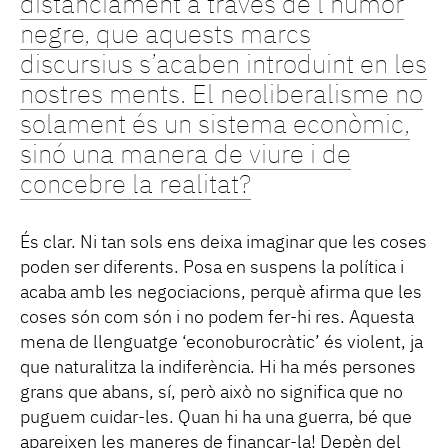
distanciament a través de l’humor
negre, que aquests marcs
discursius s’acaben introduint en les
nostres ments. El neoliberalisme no
solament és un sistema econòmic,
sinó una manera de viure i de
concebre la realitat?
És clar. Ni tan sols ens deixa imaginar que les coses
poden ser diferents. Posa en suspens la política i
acaba amb les negociacions, perquè afirma que les
coses són com són i no podem fer-hi res. Aquesta
mena de llenguatge ‘econoburocràtic’ és violent, ja
que naturalitza la indiferència. Hi ha més persones
grans que abans, sí, però això no significa que no
puguem cuidar-les. Quan hi ha una guerra, bé que
apareixen les maneres de finançar-la! Depèn del