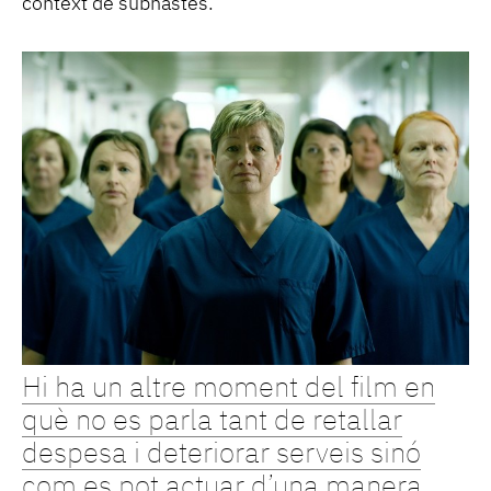
context de subhastes.
Hi ha un altre moment del film en
què no es parla tant de retallar
despesa i deteriorar serveis sinó
com es pot actuar d’una manera