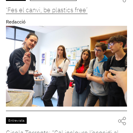
‘Fes el canvi, be plastics free’
Redacció
Entrevista