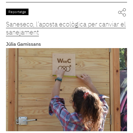
Reportatge
Saneseco, l’aposta ecològica per canviar el
sanejament
Júlia Gamissans