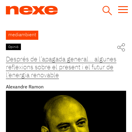
Jump
to
navigation
Back
mediambient
to
top
Opinió
Pàgines
Després de l’apagada general... algunes
reflexions sobre el present i el futur de
l’energia renovable
Alexandre Ramon