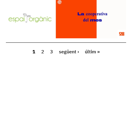
1
2
3
següent ›
últim »