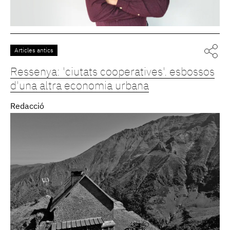
Articles antics
Ressenya: 'ciutats cooperatives'. esbossos
d'una altra economia urbana
Redacció