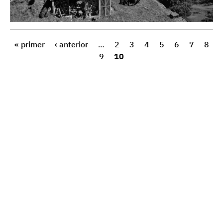
« primer
‹ anterior
…
2
3
4
5
6
7
8
9
10