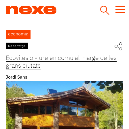
Jump
to
navigation
Back
economia
to
top
Reportatge
Pàgines
Ecoviles o viure en comú al marge de les
grans ciutats
Jordi Sans