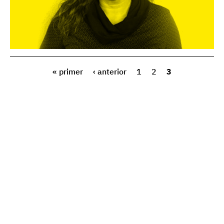
« primer
‹ anterior
1
2
3