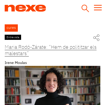
Jump
to
navigation
Back
cures
to
top
Entrevista
Pàgines
Maria Rodó-Zárate: “Hem de polititzar els
malestars”
Irene Moulas