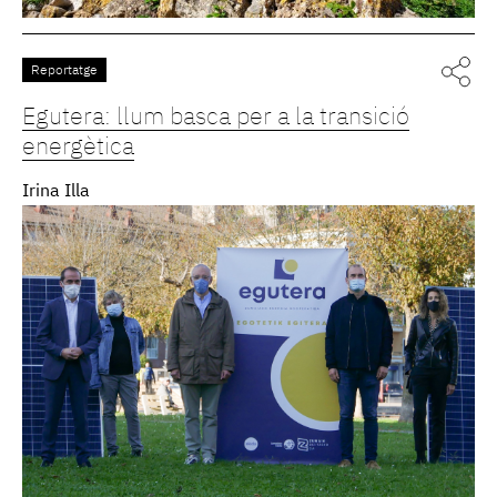
Reportatge
Egutera: llum basca per a la transició
energètica
Irina Illa