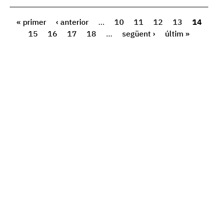
« primer
‹ anterior
…
10
11
12
13
14
15
16
17
18
…
següent ›
últim »