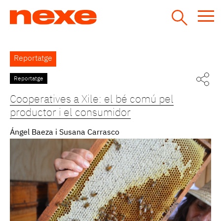
Jump
to
navigation
Back
Reportatge
to
top
Reportatge
Pàgines
Cooperatives a Xile: el bé comú pel
productor i el consumidor
Ángel Baeza i Susana Carrasco