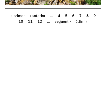
« primer
‹ anterior
…
4
5
6
7
8
9
10
11
12
…
següent ›
últim »