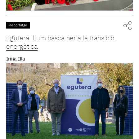
Reportatge
Egutera: llum basca per a la transició
energètica
Irina Illa