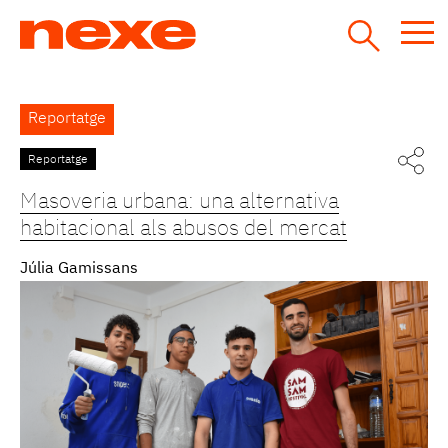
Jump
to
navigation
Back
Reportatge
to
top
Reportatge
Pàgines
Masoveria urbana: una alternativa
habitacional als abusos del mercat
Júlia Gamissans