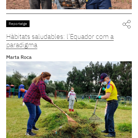
Reportatge
Hàbitats saludables: l’Equador com a
paradigma
Marta Roca