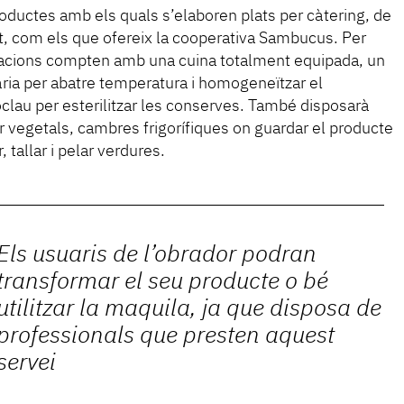
roductes amb els quals s’elaboren plats per càtering, de
t, com els que ofereix la cooperativa Sambucus. Per
l·lacions compten amb una cuina totalment equipada, un
ria per abatre temperatura i homogeneïtzar el
clau per esterilitzar les conserves. També disposarà
r vegetals, cambres frigorífiques on guardar el producte
, tallar i pelar verdures.
Els usuaris de l’obrador podran
transformar el seu producte o bé
utilitzar la maquila, ja que disposa de
professionals que presten aquest
servei