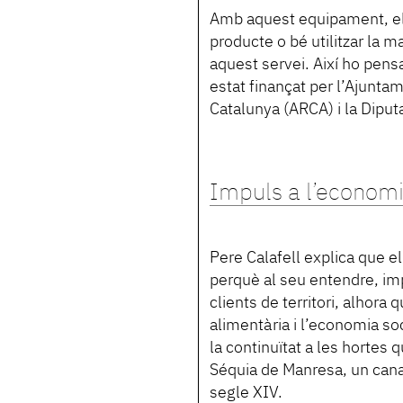
Amb aquest equipament, els
producte o bé utilitzar la 
aquest servei. Així ho pensa
estat finançat per l’Ajunta
Catalunya (ARCA) i la Diput
Impuls a l’economi
Pere Calafell explica que e
perquè al seu entendre, imp
clients de territori, alhora
alimentària i l’economia so
la continuïtat a les hortes 
Séquia de Manresa, un canal
segle XIV.