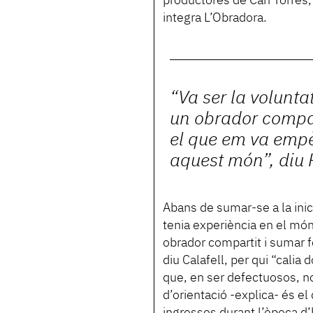
productores de Can Torres, 
integra L’Obradora.
“Va ser la volunt
un obrador compar
el que em va empè
aquest món”, diu 
Abans de sumar-se a la ini
tenia experiència en el mó
obrador compartit i sumar 
diu Calafell, per qui “cali
que, en ser defectuosos, n
d’orientació -explica- és e
ingressos durant l’època d’