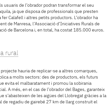
 usuaris de l’obrador podran transformar el seu
maquila, ja que disposa de professionals que presten
 fer Calafell i altres petits productors. L’obrador ha
ment de Manresa, l’Associació d’Iniciatives Rurals de
ació de Barcelona i, en total, ha costat 185.000 euros.
a rural
l projecte hauria de replicar-se a altres comarques,
lica a molts sectors: des de productors, els futurs
 que evita el malbaratament i promou la sobirania
cial. A més, en el cas de l’obrador del Bages, garanteix
que s’abasteixen de les aigües del Llobregat gràcies a la
 de regadiu de gairebé 27 km de llarg construït el