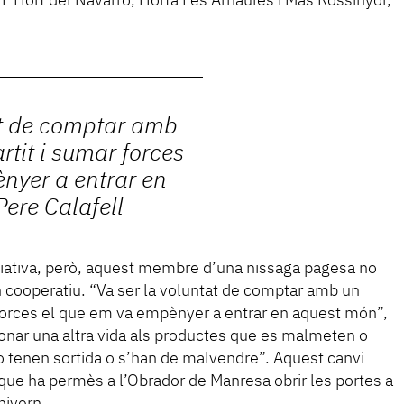
L’Hort del Navarro, Horta Les Arnaules i Mas Rossinyol,
at de comptar amb
tit i sumar forces
nyer a entrar en
Pere Calafell
ciativa, però, aquest membre d’una nissaga pagesa no
n cooperatiu. “Va ser la voluntat de comptar amb un
forces el que em va empènyer a entrar en aquest món”,
a donar una altra vida als productes que es malmeten o
o tenen sortida o s’han de malvendre”. Aquest canvi
l que ha permès a l’Obrador de Manresa obrir les portes a
hivern.