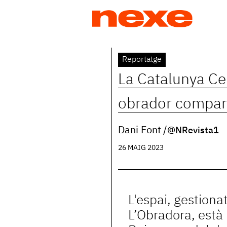
Jump
to
navigation
Back
Reportatge
to
La Catalunya Cen
top
obrador compart
Dani Font
@NRevista1
26 MAIG 2023
L'espai, gestiona
L’Obradora, està 