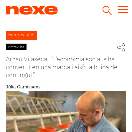
Jump
to
navigation
Back
Eentrevistes
to
top
Entrevista
Pàgines
Arnau Vilaseca: “L’economia social s’ha
convertit en una marca i això la buida de
contingut”
Júlia Gamissans