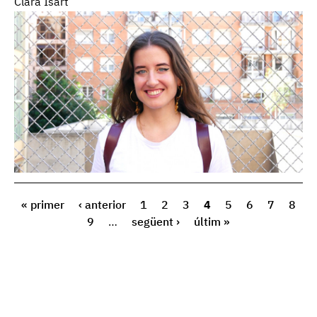
Clara Isart
« primer
‹ anterior
1
2
3
4
5
6
7
8
9
…
següent ›
últim »