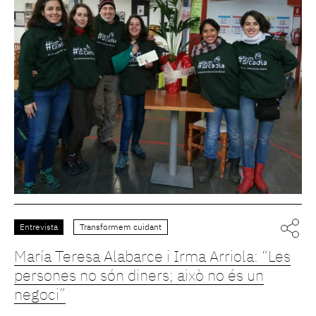
Entrevista
Transformem cuidant
María Teresa Alabarce i Irma Arriola: “Les
persones no són diners; això no és un
negoci”