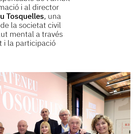
mació i al director
u Tosquelles
, una
de la societat civil
lut mental a través
t i la participació