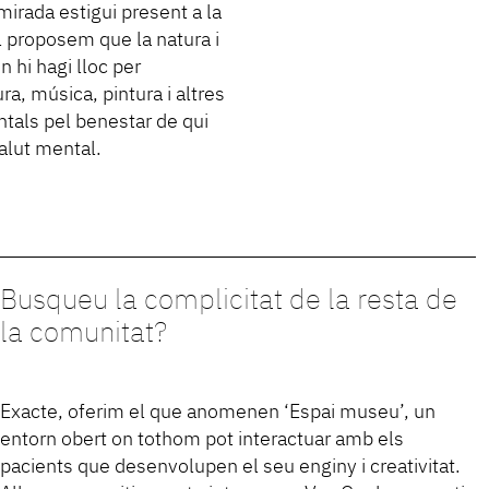
irada estigui present a la
al proposem que la natura i
n hi hagi lloc per
ra, música, pintura i altres
ntals pel benestar de qui
alut mental.
Busqueu la complicitat de la resta de
la comunitat?
Exacte, oferim el que anomenen ‘Espai museu’, un
entorn obert on tothom pot interactuar amb els
pacients que desenvolupen el seu enginy i creativitat.