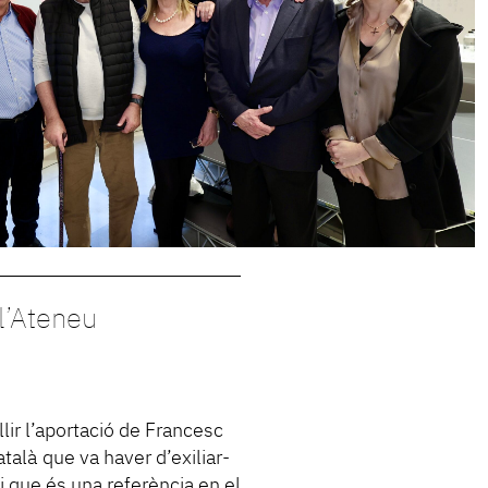
 l’Ateneu
lir l’aportació de Francesc
talà que va haver d’exiliar-
l i que és una referència en el