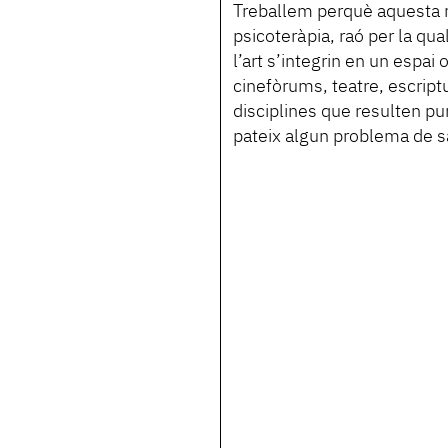
Treballem perquè aquesta m
psicoteràpia, raó per la qu
l’art s’integrin en un espai o
cinefòrums, teatre, escriptu
disciplines que resulten pu
pateix algun problema de s