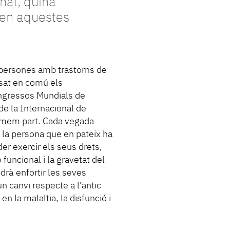
nal, quina
en aquestes
ar persones amb trastorns de
osat en comú els
ongressos Mundials de
de la Internacional de
ormem part. Cada vegada
 la persona que en pateix ha
der exercir els seus drets,
funcional i la gravetat del
drà enfortir les seves
un canvi respecte a l’antic
n la malaltia, la disfunció i