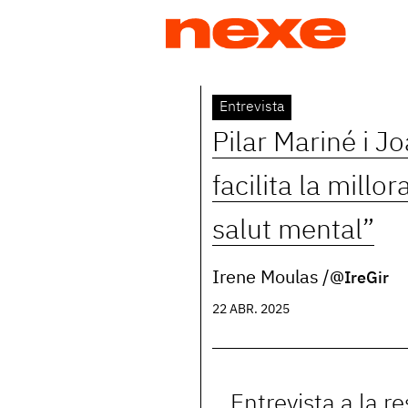
Jump
to
navigation
Back
Entrevista
to
Pilar Mariné i Jo
top
facilita la mill
salut mental”
Irene Moulas
@IreGir
22 ABR. 2025
Entrevista a la r