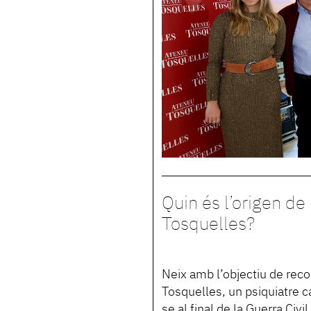
Quin és l’origen de
Tosquelles?
Neix amb l’objectiu de recol
Tosquelles, un psiquiatre ca
se al final de la Guerra Civi