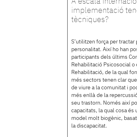
A escala internacio
implementació ten
tècniques?
S’utilitzen força per tract
personalitat. Així ho han p
participants dels últims C
Rehabilitació Psicosocial o 
Rehabilitació, de la qual f
més sectors tenen clar que
de viure a la comunitat i po
més enllà de la repercussió 
seu trastorn. Només així po
capacitats, la qual cosa és 
model molt biogènic, basat e
la discapacitat.