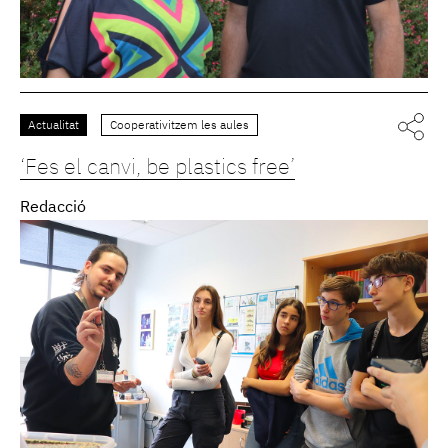
Actualitat
Cooperativitzem les aules
‘Fes el canvi, be plastics free’
Redacció