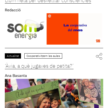
Llum neta per desvetllar consciències
Redacció
Actualitat
Cooperativitzem les aules
‘Àvia, a què jugaves de petita?’
Ana Basanta