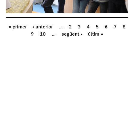
« primer
‹ anterior
…
2
3
4
5
6
7
8
9
10
…
següent ›
últim »