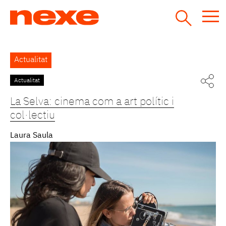
Jump
to
navigation
Back
Actualitat
to
top
Actualitat
Pàgines
La Selva: cinema com a art polític i
col·lectiu
Laura Saula